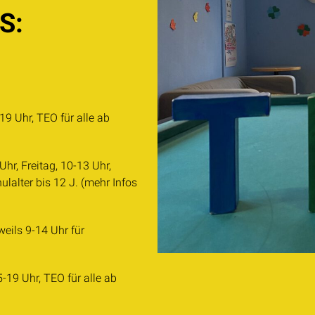
S:
9 Uhr, TEO für alle ab
hr, Freitag, 10-13 Uhr,
lter bis 12 J. (mehr Infos
eils 9-14 Uhr für
19 Uhr, TEO für alle ab