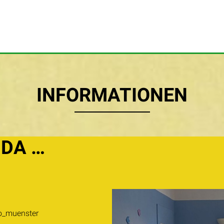
INFORMATIONEN
 DA …
eo_muenster