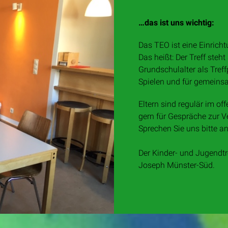
…das ist uns wichtig:
Das TEO ist eine Einricht
Das heißt: Der Treff steh
Grundschulalter als Tre
Spielen und für gemeinsa
Eltern sind regulär im of
gern für Gespräche zur 
Sprechen Sie uns bitte an
Der Kinder- und Jugendtr
Joseph Münster-Süd.