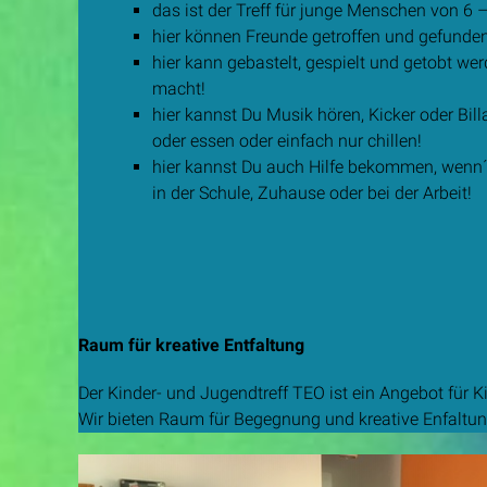
das ist der Treff für junge Menschen von 6 –
hier können Freunde getroffen und gefunde
hier kann gebastelt, gespielt und getobt we
macht!
hier kannst Du Musik hören, Kicker oder Bill
oder essen oder einfach nur chillen!
hier kannst Du auch Hilfe bekommen, wenn´s
in der Schule, Zuhause oder bei der Arbeit!
Raum für kreative Entfaltung
Der Kinder- und Jugendtreff TEO ist ein Angebot für 
Wir bieten Raum für Begegnung und kreative Enfaltu