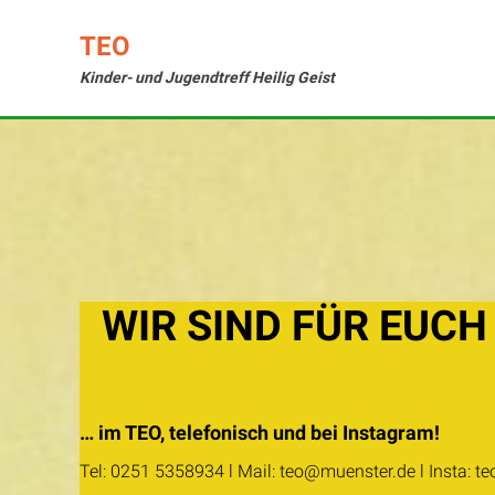
Skip
to
TEO
content
Kinder- und Jugendtreff Heilig Geist
WIR SIND FÜR EUCH
… im TEO, telefonisch und bei Instagram!
Tel: 0251 5358934 l Mail: teo@muenster.de l Insta: t