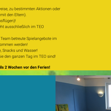
eise, zu bestimmten Aktionen oder
it den Eltern).
flügen)!
eht ausschließlich im TEO
Team betreute Spielangebote im
nommen werden!
e, Snacks und Wasser!
sie den ganzen Tag im TEO sind!
ils 2 Wochen vor den Ferien!